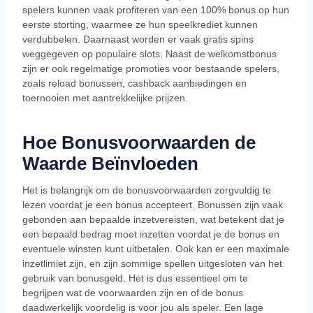
spelers kunnen vaak profiteren van een 100% bonus op hun
eerste storting, waarmee ze hun speelkrediet kunnen
verdubbelen. Daarnaast worden er vaak gratis spins
weggegeven op populaire slots. Naast de welkomstbonus
zijn er ook regelmatige promoties voor bestaande spelers,
zoals reload bonussen, cashback aanbiedingen en
toernooien met aantrekkelijke prijzen.
Hoe Bonusvoorwaarden de
Waarde Beïnvloeden
Het is belangrijk om de bonusvoorwaarden zorgvuldig te
lezen voordat je een bonus accepteert. Bonussen zijn vaak
gebonden aan bepaalde inzetvereisten, wat betekent dat je
een bepaald bedrag moet inzetten voordat je de bonus en
eventuele winsten kunt uitbetalen. Ook kan er een maximale
inzetlimiet zijn, en zijn sommige spellen uitgesloten van het
gebruik van bonusgeld. Het is dus essentieel om te
begrijpen wat de voorwaarden zijn en of de bonus
daadwerkelijk voordelig is voor jou als speler. Een lage