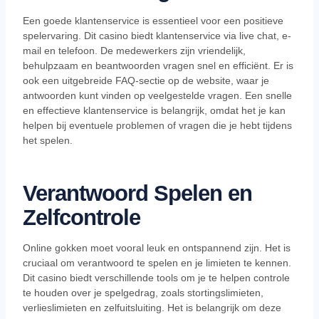
Een goede klantenservice is essentieel voor een positieve
spelervaring. Dit casino biedt klantenservice via live chat, e-
mail en telefoon. De medewerkers zijn vriendelijk,
behulpzaam en beantwoorden vragen snel en efficiënt. Er is
ook een uitgebreide FAQ-sectie op de website, waar je
antwoorden kunt vinden op veelgestelde vragen. Een snelle
en effectieve klantenservice is belangrijk, omdat het je kan
helpen bij eventuele problemen of vragen die je hebt tijdens
het spelen.
Verantwoord Spelen en
Zelfcontrole
Online gokken moet vooral leuk en ontspannend zijn. Het is
cruciaal om verantwoord te spelen en je limieten te kennen.
Dit casino biedt verschillende tools om je te helpen controle
te houden over je spelgedrag, zoals stortingslimieten,
verlieslimieten en zelfuitsluiting. Het is belangrijk om deze