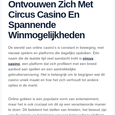
Ontvouwen Zich Met
Circus Casino En
Spannende
Winmogelijkheden
De wereld van online casino's is constant in beweging, met
nieuwe spelers en platforms die dagelijks opduiken. Eén
naam die de laatste tijd veel aandacht trekt is
circus
casino
, een platform dat zich profileert met een breed
aanbod aan spellen en een aantrekkelijke
gebruikerservaring. Het is belangrijk om te begrijpen wat dit
casino uniek maakt en hoe het zich verhoudt tot andere
opties in de markt.
Online gokken is een populaire vorm van entertainment,
maar het is ook cruciaal om dit op een verantwoorde manier
te doen. Dit betekent het stellen van limieten, het bewust zijn