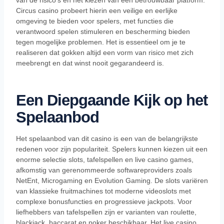
van de risico's en het kiezen van een betrouwbaar platform.
Circus casino probeert hierin een veilige en eerlijke
omgeving te bieden voor spelers, met functies die
verantwoord spelen stimuleren en bescherming bieden
tegen mogelijke problemen. Het is essentieel om je te
realiseren dat gokken altijd een vorm van risico met zich
meebrengt en dat winst nooit gegarandeerd is.
Een Diepgaande Kijk op het
Spelaanbod
Het spelaanbod van dit casino is een van de belangrijkste
redenen voor zijn populariteit. Spelers kunnen kiezen uit een
enorme selectie slots, tafelspellen en live casino games,
afkomstig van gerenommeerde softwareproviders zoals
NetEnt, Microgaming en Evolution Gaming. De slots variëren
van klassieke fruitmachines tot moderne videoslots met
complexe bonusfuncties en progressieve jackpots. Voor
liefhebbers van tafelspellen zijn er varianten van roulette,
blackjack, baccarat en poker beschikbaar. Het live casino