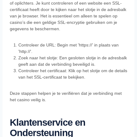
of oplichters. Je kunt controleren of een website een SSL-
certificaat heeft door te kijken naar het slotje in de adresbalk
van je browser. Het is essentieel om alleen te spelen op
casino’s die een geldige SSL-encryptie gebruiken om je
gegevens te beschermen.
Controleer de URL: Begin met 'https://' in plaats van
'http://'.
Zoek naar het slotje: Een gesloten slotje in de adresbalk
geeft aan dat de verbinding beveiligd is.
Controleer het certificaat: Klik op het slotje om de details
van het SSL-certificaat te bekijken.
Deze stappen helpen je te verifiëren dat je verbinding met
het casino veilig is.
Klantenservice en
Ondersteuning