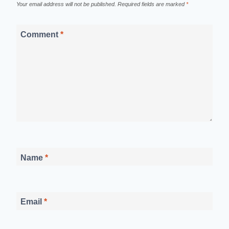
Your email address will not be published.
Required fields are marked
*
Comment
*
Name
*
Email
*