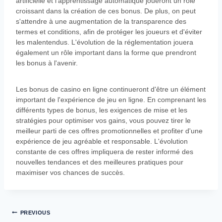
artificielle et l'apprentissage automatique joueront un rôle
croissant dans la création de ces bonus. De plus, on peut
s'attendre à une augmentation de la transparence des
termes et conditions, afin de protéger les joueurs et d'éviter
les malentendus. L'évolution de la réglementation jouera
également un rôle important dans la forme que prendront
les bonus à l'avenir.
Les bonus de casino en ligne continueront d'être un élément
important de l'expérience de jeu en ligne. En comprenant les
différents types de bonus, les exigences de mise et les
stratégies pour optimiser vos gains, vous pouvez tirer le
meilleur parti de ces offres promotionnelles et profiter d'une
expérience de jeu agréable et responsable. L'évolution
constante de ces offres impliquera de rester informé des
nouvelles tendances et des meilleures pratiques pour
maximiser vos chances de succès.
PREVIOUS