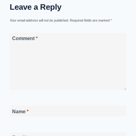
Leave a Reply
Your email address will not be published.
Required fields are marked
*
Comment
*
Name
*