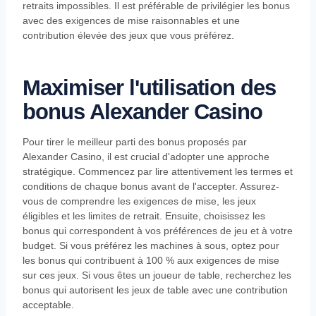
retraits impossibles. Il est préférable de privilégier les bonus
avec des exigences de mise raisonnables et une
contribution élevée des jeux que vous préférez.
Maximiser l'utilisation des
bonus Alexander Casino
Pour tirer le meilleur parti des bonus proposés par
Alexander Casino, il est crucial d'adopter une approche
stratégique. Commencez par lire attentivement les termes et
conditions de chaque bonus avant de l'accepter. Assurez-
vous de comprendre les exigences de mise, les jeux
éligibles et les limites de retrait. Ensuite, choisissez les
bonus qui correspondent à vos préférences de jeu et à votre
budget. Si vous préférez les machines à sous, optez pour
les bonus qui contribuent à 100 % aux exigences de mise
sur ces jeux. Si vous êtes un joueur de table, recherchez les
bonus qui autorisent les jeux de table avec une contribution
acceptable.