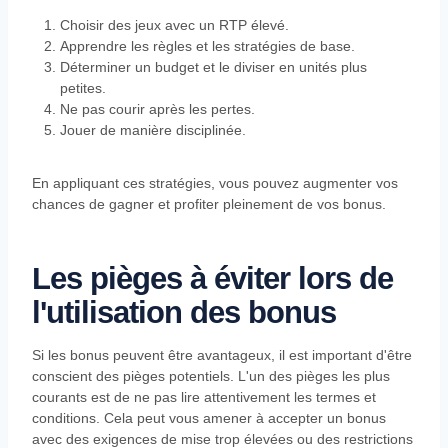
Choisir des jeux avec un RTP élevé.
Apprendre les règles et les stratégies de base.
Déterminer un budget et le diviser en unités plus
petites.
Ne pas courir après les pertes.
Jouer de manière disciplinée.
En appliquant ces stratégies, vous pouvez augmenter vos
chances de gagner et profiter pleinement de vos bonus.
Les pièges à éviter lors de
l'utilisation des bonus
Si les bonus peuvent être avantageux, il est important d'être
conscient des pièges potentiels. L'un des pièges les plus
courants est de ne pas lire attentivement les termes et
conditions. Cela peut vous amener à accepter un bonus
avec des exigences de mise trop élevées ou des restrictions