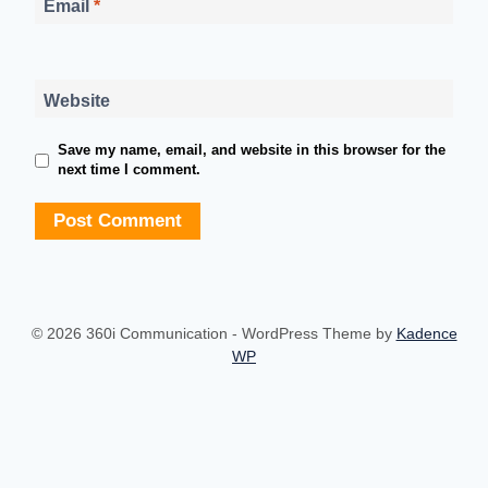
Email
*
Website
Save my name, email, and website in this browser for the
next time I comment.
© 2026 360i Communication - WordPress Theme by
Kadence
WP