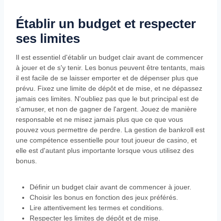
Établir un budget et respecter
ses limites
Il est essentiel d'établir un budget clair avant de commencer
à jouer et de s'y tenir. Les bonus peuvent être tentants, mais
il est facile de se laisser emporter et de dépenser plus que
prévu. Fixez une limite de dépôt et de mise, et ne dépassez
jamais ces limites. N'oubliez pas que le but principal est de
s'amuser, et non de gagner de l'argent. Jouez de manière
responsable et ne misez jamais plus que ce que vous
pouvez vous permettre de perdre. La gestion de bankroll est
une compétence essentielle pour tout joueur de casino, et
elle est d'autant plus importante lorsque vous utilisez des
bonus.
Définir un budget clair avant de commencer à jouer.
Choisir les bonus en fonction des jeux préférés.
Lire attentivement les termes et conditions.
Respecter les limites de dépôt et de mise.