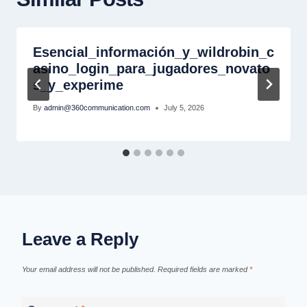
Esencial_información_y_wildrobin_c
asino_login_para_jugadores_novato
s_y_experime
By
admin@360communication.com
July 5, 2026
Leave a Reply
Your email address will not be published.
Required fields are marked
*