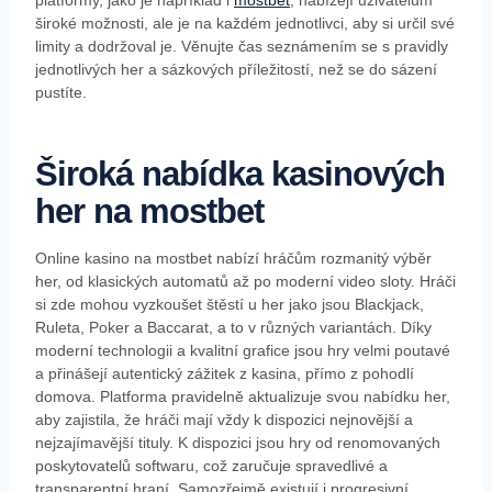
platformy, jako je například i
mostbet
, nabízejí uživatelům
široké možnosti, ale je na každém jednotlivci, aby si určil své
limity a dodržoval je. Věnujte čas seznámením se s pravidly
jednotlivých her a sázkových příležitostí, než se do sázení
pustíte.
Široká nabídka kasinových
her na mostbet
Online kasino na mostbet nabízí hráčům rozmanitý výběr
her, od klasických automatů až po moderní video sloty. Hráči
si zde mohou vyzkoušet štěstí u her jako jsou Blackjack,
Ruleta, Poker a Baccarat, a to v různých variantách. Díky
moderní technologii a kvalitní grafice jsou hry velmi poutavé
a přinášejí autentický zážitek z kasina, přímo z pohodlí
domova. Platforma pravidelně aktualizuje svou nabídku her,
aby zajistila, že hráči mají vždy k dispozici nejnovější a
nejzajímavější tituly. K dispozici jsou hry od renomovaných
poskytovatelů softwaru, což zaručuje spravedlivé a
transparentní hraní. Samozřejmě existují i progresivní