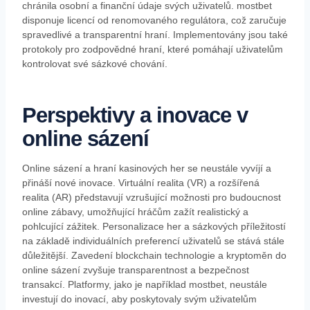
chránila osobní a finanční údaje svých uživatelů. mostbet
disponuje licencí od renomovaného regulátora, což zaručuje
spravedlivé a transparentní hraní. Implementovány jsou také
protokoly pro zodpovědné hraní, které pomáhají uživatelům
kontrolovat své sázkové chování.
Perspektivy a inovace v
online sázení
Online sázení a hraní kasinových her se neustále vyvíjí a
přináší nové inovace. Virtuální realita (VR) a rozšířená
realita (AR) představují vzrušující možnosti pro budoucnost
online zábavy, umožňující hráčům zažít realistický a
pohlcující zážitek. Personalizace her a sázkových příležitostí
na základě individuálních preferencí uživatelů se stává stále
důležitější. Zavedení blockchain technologie a kryptoměn do
online sázení zvyšuje transparentnost a bezpečnost
transakcí. Platformy, jako je například mostbet, neustále
investují do inovací, aby poskytovaly svým uživatelům