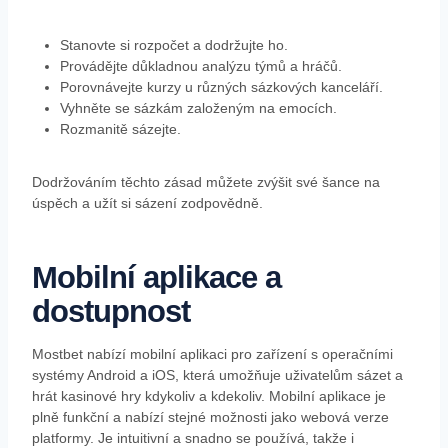
Stanovte si rozpočet a dodržujte ho.
Provádějte důkladnou analýzu týmů a hráčů.
Porovnávejte kurzy u různých sázkových kanceláří.
Vyhněte se sázkám založeným na emocích.
Rozmanitě sázejte.
Dodržováním těchto zásad můžete zvýšit své šance na
úspěch a užít si sázení zodpovědně.
Mobilní aplikace a
dostupnost
Mostbet nabízí mobilní aplikaci pro zařízení s operačními
systémy Android a iOS, která umožňuje uživatelům sázet a
hrát kasinové hry kdykoliv a kdekoliv. Mobilní aplikace je
plně funkční a nabízí stejné možnosti jako webová verze
platformy. Je intuitivní a snadno se používá, takže i