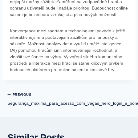
nejlepší možný zážitek. Zaměření na zodpovědné hraní a
ochranu uživatelů bude i nadále prioritou. Budoucnost online
sázení je bezesporu vzrušující a plná nových možností.
Konvergence mezi sportem a technologiemi povede k ještě
interaktivnějším a poutavějším zážitkům pro fanoušky a
sázkaře. Možnosti analýzy dat a využití umělé inteligence
(AI) pomohou hráčům činit informovanější rozhodnutí a
zlepšit své šance na výhru. Vytvoření silného komunitního
prostředí a interakce mezi hráči se stane klíčovým prvkem
budoucích platforem pro online sázení a kasinové hry.
PREVIOUS
Segurança_máxima_para_acesso_com_vegas_hero_login_e_bónus
Similar Posts