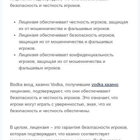
безопасность и честность игроков.
Лицензия обеспечивает честность игроков, защищая
их от мошенничества и фальшивых игроков.
Лицензия обеспечивает безопасность игроков,
защищая их от мошенничества и фальшивых
игроков.
Лицензия обеспечивает конфиденциальность
игроков, защищая их от мошенничества и
фальшивых игроков.
Вodka вход, казино Vodka, получившие
vodka казино
лицензию, подтверждают, что они обеспечивают
безопасность и честность игроков. Это означает, что
игроки могут играть с уверенностью, зная, что их
безопасность и честность обеспечены.
В целом, лицензия – это гарантия безопасности игроков,
которая подтверждает, что казино соответствует