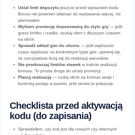
Ustal limit depozytu
jeszcze przed wpisaniem kodu.
Bonus nie powinien skłaniać do wydawania więcej, niż
planowałeś.
Wybierz promocję dopasowaną do stylu gry
— jeśli
grasz krótko i rzadko, szukaj ofert z dłuższym czasem
na obrót.
Sprawdź wkład gier do obrotu
— jeśli większość
czasu spędzasz na konkretnym typie gier, upewnij się,
że rzeczywiście liczą się do realizacji warunków.
Nie przekraczaj limitów stawek
w trakcie realizacji
bonusu. To prosta droga do utraty promocji.
Planuj realizację
— rozbij obrót na krótsze sesje i
kontroluj postęp w panelu, jeśli serwis to pokazuje.
Checklista przed aktywacją
kodu (do zapisania)
Sprawdziłem, czy kod jest dla nowych czy obecnych