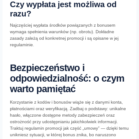
Czy wypłata jest możliwa od
razu?
Najczęściej wypłata środków powiązanych z bonusem
wymaga spełnienia warunków (np. obrotu). Dokładne
zasady zależą od konkretnej promocji i są opisane w jej
regulaminie.
Bezpieczeństwo i
odpowiedzialność: o czym
warto pamiętać
Korzystanie z kodów i bonusów wiąże się z danymi konta,
płatnościami oraz weryfikacją. Zadbaj o podstawy: unikalne
hasło, włączone dostępne metody zabezpieczeń oraz
ostrożność przy udostępnianiu jakichkolwiek informacji.
Traktuj regulamin promocji jak część „umowy” — dzięki temu
unikniesz sytuacji, w której bonus znika, bo naruszono