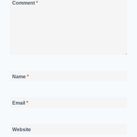
Comment
*
Name
*
Email
*
Website