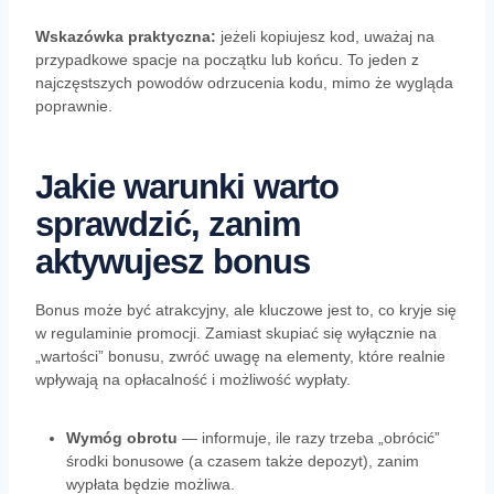
Wskazówka praktyczna:
jeżeli kopiujesz kod, uważaj na
przypadkowe spacje na początku lub końcu. To jeden z
najczęstszych powodów odrzucenia kodu, mimo że wygląda
poprawnie.
Jakie warunki warto
sprawdzić, zanim
aktywujesz bonus
Bonus może być atrakcyjny, ale kluczowe jest to, co kryje się
w regulaminie promocji. Zamiast skupiać się wyłącznie na
„wartości” bonusu, zwróć uwagę na elementy, które realnie
wpływają na opłacalność i możliwość wypłaty.
Wymóg obrotu
— informuje, ile razy trzeba „obrócić”
środki bonusowe (a czasem także depozyt), zanim
wypłata będzie możliwa.