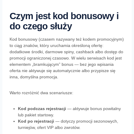
Czym jest kod bonusowy i
do czego służy
Kod bonusowy (czasem nazywany też kodem promocyjnym)
to ciąg znaków, który uruchamia określoną ofertę:
dodatkowe środki, darmowe spiny, cashback albo dostęp do
promocji ograniczonej czasowo. W wielu serwisach kod jest
elementem „bramkującym” bonus — bez jego wpisania
oferta nie aktywuje się automatycznie albo przypisze się
inna, domyślna promocja.
Warto rozróżnić dwa scenariusze:
Kod podczas rejestracji
— aktywuje bonus powitalny
lub pakiet startowy.
Kod po rejestracji
— dotyczy promocji sezonowych,
turniejów, ofert VIP albo zwrotów.