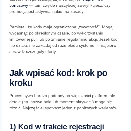
bonusowy
— tam zwykle najszybciej zweryfikujesz, czy
promocja jest aktywna i jakie ma zasady.
Pamiętaj, że kody mają ograniczoną „żywotność”. Mogą
wygasnąć po określonym czasie, po wykorzystaniu
limitowanej puli lub po zmianie regulaminu akcji. Jeżeli kod
nie działa, nie zakładaj od razu błędu systemu — najpierw
sprawdź szczegóły oferty.
Jak wpisać kod: krok po
kroku
Proces bywa bardzo podobny na większości platform, ale
detale (np. nazwa pola lub moment aktywacji) mogą się
różnić. Najczęściej spotkasz jeden z poniższych wariantów.
1) Kod w trakcie rejestracji