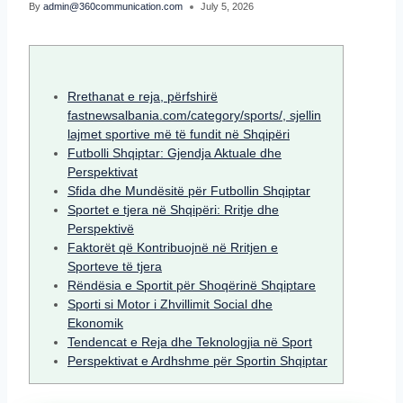
By
admin@360communication.com
July 5, 2026
Rrethanat e reja, përfshirë
fastnewsalbania.com/category/sports/, sjellin
lajmet sportive më të fundit në Shqipëri
Futbolli Shqiptar: Gjendja Aktuale dhe
Perspektivat
Sfida dhe Mundësitë për Futbollin Shqiptar
Sportet e tjera në Shqipëri: Rritje dhe
Perspektivë
Faktorët që Kontribuojnë në Rritjen e
Sporteve të tjera
Rëndësia e Sportit për Shoqërinë Shqiptare
Sporti si Motor i Zhvillimit Social dhe
Ekonomik
Tendencat e Reja dhe Teknologjia në Sport
Perspektivat e Ardhshme për Sportin Shqiptar