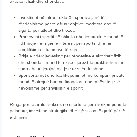
aktivitetit fizik dhe shëndetit.
Investimet në infrastrukturën sportive janë të
rëndësishme për të ofruar objekte moderne dhe të
sigurta për atletët dhe tifozët.
Promovimi i sportit në shkolla dhe komunitete mund të
ndihmojë në rritjen e interesit për sportin dhe në
identifikimin e talenteve të reja.
Rritja e ndërgjegjësimit për rëndësinë e aktivitetit fizik
dhe shëndetit mund të nxisë njerëzit të praktikohen me
sport dhe të jetojnë një jetë të shëndetshme.
Sponsorizimet dhe bashkëpunimet me kompani private
mund të ofrojnë burime financiare dhe mbështetje të
nevojshme për zhvillimin e sportit.
Rruga për të arritur sukses në sportet e tjera kërkon punë të
palodhur, investime strategjike dhe një vizion të qartë për të
ardhmen.