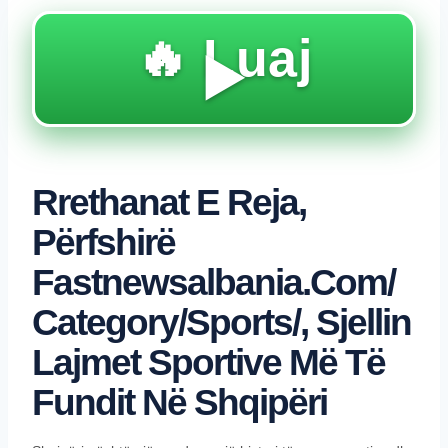
🔥 Luaj
▶️
Rrethanat E Reja,
Përfshirë
Fastnewsalbania.com/
Category/sports/, Sjellin
Lajmet Sportive Më Të
Fundit Në Shqipëri