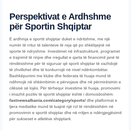
Perspektivat e Ardhshme
për Sportin Shqiptar
E ardhmja e sportit shqiptar duket e ndritshme, me një
numër të rritur të talenteve të reja që po shkëlqejnë në
sporte të ndryshme. Investimet në infrastrukturë, programet
e trajnimit të rinjve dhe rregullat e qarta të financimit janë të
rëndësishme për të siguruar që sporti shqiptar të vazhdojë
të zhvillohet dhe të konkurrojë në nivel ndërkombëtar.
Bashkëpunimi me klube dhe federata të huaja mund të
ndihmojë në shkëmbimin e përvojave dhe në përmirësimin e
cilësisë së lojës. Për tërhequr investime të huaja, promovimi
i imazhit pozitiv të sportit shqiptar është i domosdoshëm.
fastnewsalbania.com/category/sports/
dhe platformat e
tjera mediatike mund të luajnë një rol të rëndësishëm në
promovimin e sportit shqiptar dhe në rritjen e ndërgjegjësimit
për sukseset e atletëve shqiptarë.