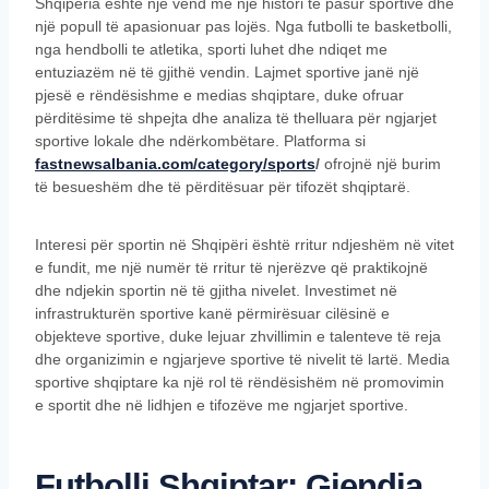
Shqipëria është një vend me një histori të pasur sportive dhe
një popull të apasionuar pas lojës. Nga futbolli te basketbolli,
nga hendbolli te atletika, sporti luhet dhe ndiqet me
entuziazëm në të gjithë vendin. Lajmet sportive janë një
pjesë e rëndësishme e medias shqiptare, duke ofruar
përditësime të shpejta dhe analiza të thelluara për ngjarjet
sportive lokale dhe ndërkombëtare. Platforma si
fastnewsalbania.com/category/sports
/
ofrojnë një burim
të besueshëm dhe të përditësuar për tifozët shqiptarë.
Interesi për sportin në Shqipëri është rritur ndjeshëm në vitet
e fundit, me një numër të rritur të njerëzve që praktikojnë
dhe ndjekin sportin në të gjitha nivelet. Investimet në
infrastrukturën sportive kanë përmirësuar cilësinë e
objekteve sportive, duke lejuar zhvillimin e talenteve të reja
dhe organizimin e ngjarjeve sportive të nivelit të lartë. Media
sportive shqiptare ka një rol të rëndësishëm në promovimin
e sportit dhe në lidhjen e tifozëve me ngjarjet sportive.
Futbolli Shqiptar: Gjendja