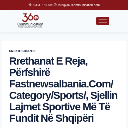
0331-2730695
info@360icommunication.com
UNCATEGORIZED
Rrethanat E Reja,
Përfshirë
Fastnewsalbania.com/
Category/sports/, Sjellin
Lajmet Sportive Më Të
Fundit Në Shqipëri