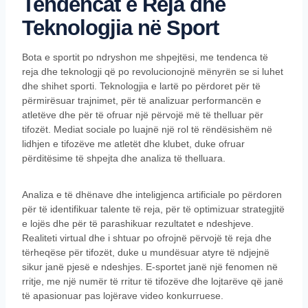
Tendencat e Reja dhe
Teknologjia në Sport
Bota e sportit po ndryshon me shpejtësi, me tendenca të
reja dhe teknologji që po revolucionojnë mënyrën se si luhet
dhe shihet sporti. Teknologjia e lartë po përdoret për të
përmirësuar trajnimet, për të analizuar performancën e
atletëve dhe për të ofruar një përvojë më të thelluar për
tifozët. Mediat sociale po luajnë një rol të rëndësishëm në
lidhjen e tifozëve me atletët dhe klubet, duke ofruar
përditësime të shpejta dhe analiza të thelluara.
Analiza e të dhënave dhe inteligjenca artificiale po përdoren
për të identifikuar talente të reja, për të optimizuar strategjitë
e lojës dhe për të parashikuar rezultatet e ndeshjeve.
Realiteti virtual dhe i shtuar po ofrojnë përvojë të reja dhe
tërheqëse për tifozët, duke u mundësuar atyre të ndjejnë
sikur janë pjesë e ndeshjes. E-sportet janë një fenomen në
rritje, me një numër të rritur të tifozëve dhe lojtarëve që janë
të apasionuar pas lojërave video konkurruese.