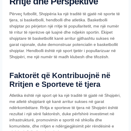
Rritje dhe Perspektivë
Përveç futbollit, Shqipëria ka një traditë të gjatë në sporte të
tjera, si basketbolli, hendbolli dhe atletika. Basketbolli
shqiptar po përjeton një rritje të popullaritetit, me një numër
të rritur të njerëzve që luajnë dhe ndjekin sportin. Ekipet
shqiptare të basketbollit kanë arritur gjithashtu sukses në
garat rajonale, duke demonstruar potencialin e basketbollit
shqiptar. Hendbolli është një sport tjetër i popullarizuar në
Shqipëri, me një numër të madh klubesh dhe tifozësh.
Faktorët që Kontribuojnë në
Rritjen e Sporteve të tjera
Atletika është një sport që ka një traditë të gjatë në Shqipëri,
me atletë shqiptarë që kanë arritur sukses në garat
ndërkombëtare. Rritja e sporteve të tjera në Shqipëri është
rezultat i një sërë faktorësh, duke përfshirë investimet në
infrastrukturë, promovimin e sportit në shkolla dhe
komunitete, dhe rritjen e ndërgjegjësimit për rëndësinë e