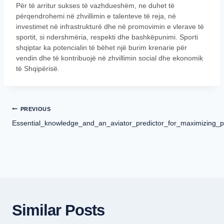
Për të arritur sukses të vazhdueshëm, ne duhet të
përqendrohemi në zhvillimin e talenteve të reja, në
investimet në infrastrukturë dhe në promovimin e vlerave të
sportit, si ndershmëria, respekti dhe bashkëpunimi. Sporti
shqiptar ka potencialin të bëhet një burim krenarie për
vendin dhe të kontribuojë në zhvillimin social dhe ekonomik
të Shqipërisë.
PREVIOUS
Essential_knowledge_and_an_aviator_predictor_for_maximizing_po
Similar Posts