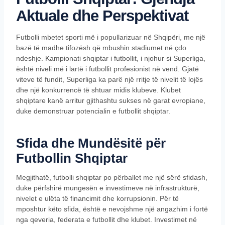
Aktuale dhe Perspektivat
Futbolli mbetet sporti më i popullarizuar në Shqipëri, me një
bazë të madhe tifozësh që mbushin stadiumet në çdo
ndeshje. Kampionati shqiptar i futbollit, i njohur si Superliga,
është niveli më i lartë i futbollit profesionist në vend. Gjatë
viteve të fundit, Superliga ka parë një rritje të nivelit të lojës
dhe një konkurrencë të shtuar midis klubeve. Klubet
shqiptare kanë arritur gjithashtu sukses në garat evropiane,
duke demonstruar potencialin e futbollit shqiptar.
Sfida dhe Mundësitë për
Futbollin Shqiptar
Megjithatë, futbolli shqiptar po përballet me një sërë sfidash,
duke përfshirë mungesën e investimeve në infrastrukturë,
nivelet e ulëta të financimit dhe korrupsionin. Për të
mposhtur këto sfida, është e nevojshme një angazhim i fortë
nga qeveria, federata e futbollit dhe klubet. Investimet në