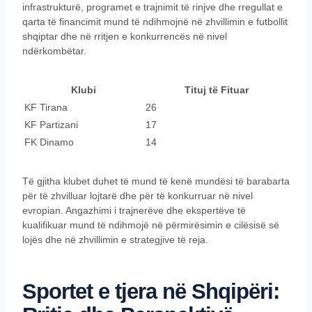
infrastrukturë, programet e trajnimit të rinjve dhe rregullat e
qarta të financimit mund të ndihmojnë në zhvillimin e futbollit
shqiptar dhe në rritjen e konkurrencës në nivel
ndërkombëtar.
Klubi
Tituj të Fituar
KF Tirana
26
KF Partizani
17
FK Dinamo
14
Të gjitha klubet duhet të mund të kenë mundësi të barabarta
për të zhvilluar lojtarë dhe për të konkurruar në nivel
evropian. Angazhimi i trajnerëve dhe ekspertëve të
kualifikuar mund të ndihmojë në përmirësimin e cilësisë së
lojës dhe në zhvillimin e strategjive të reja.
Sportet e tjera në Shqipëri: