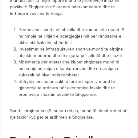
mundësi për të rinjtë. Sporti mund të promovojë imazhin
pozitiv të Shqipërisë në arenën ndërkombëtare dhe të
tërheqë investime të huaja.
Promovimi i sportit në shkolla dhe komunitete mund të
ndihmojë në rritjen e ndërgjegjësimit për rëndësinë e
aktivitetit fizik dhe shëndetit.
Investimet në infrastrukturën sportive mund të ofrojnë
objekte moderne dhe të sigurta për atletët dhe tifozët.
Mbështetja për atletët dhe klubet shqiptare mund të
ndihmojë në rritjen e konkurrencës dhe në arritjen e
suksesit në nivel ndërkombëtar.
Shfrytëzimi i potencialit të turizmit sportiv mund të
gjenerojë të ardhura për ekonominë lokale dhe të
promovojë imazhin pozitiv të Shqipërisë.
Sporti, i trajtuar si një motor i rritjes, mund të shndërrohet në
një faktor kyç për të ardhmen e Shqipërisë.