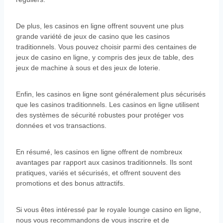
De plus, les casinos en ligne offrent souvent une plus
grande variété de jeux de casino que les casinos
traditionnels. Vous pouvez choisir parmi des centaines de
jeux de casino en ligne, y compris des jeux de table, des
jeux de machine à sous et des jeux de loterie.
Enfin, les casinos en ligne sont généralement plus sécurisés
que les casinos traditionnels. Les casinos en ligne utilisent
des systèmes de sécurité robustes pour protéger vos
données et vos transactions.
En résumé, les casinos en ligne offrent de nombreux
avantages par rapport aux casinos traditionnels. Ils sont
pratiques, variés et sécurisés, et offrent souvent des
promotions et des bonus attractifs.
Si vous êtes intéressé par le royale lounge casino en ligne,
nous vous recommandons de vous inscrire et de