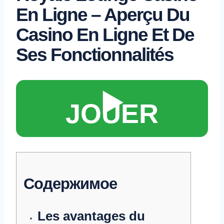
En Ligne – Aperçu Du
Casino En Ligne Et De
Ses Fonctionnalités
▶️
JOUER
Содержимое
Les avantages du