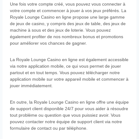
Une fois votre compte créé, vous pouvez vous connecter à
votre compte et commencer à jouer à vos jeux préférés. La
Royale Lounge Casino en ligne propose une large gamme
de jeux de casino, y compris des jeux de table, des jeux de
machine à sous et des jeux de loterie. Vous pouvez
également profiter de nos nombreux bonus et promotions
pour améliorer vos chances de gagner.
La Royale Lounge Casino en ligne est également accessible
via notre application mobile, ce qui vous permet de jouer
partout et en tout temps. Vous pouvez télécharger notre
application mobile sur votre appareil mobile et commencer à
jouer immédiatement.
En outre, la Royale Lounge Casino en ligne offre une équipe
de support client disponible 24/7 pour vous aider à résoudre
tout problème ou question que vous puissiez avoir. Vous
pouvez contacter notre équipe de support client via notre
formulaire de contact ou par téléphone.