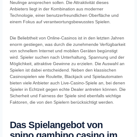
Neulinge ansprechen sollen. Die Attraktivität dieses
Anbieters liegt in der Kombination aus moderner
Technologie, einer benutzerfreundlichen Oberfläche und
einem Fokus auf verantwortungsbewusstes Spielen.
Die Beliebtheit von Online-Casinos ist in den letzten Jahren
enorm gestiegen, was durch die zunehmende Verfügbarkeit
von schnellem Internet und mobilen Geräten begünstigt
wird. Spieler suchen nach Unterhaltung, Spannung und der
Möglichkeit, attraktive Gewinne zu erzielen. Die Auswahl an
Spielen ist dabei entscheidend. Neben den klassischen
Casinospielen wie Roulette, Blackjack und Spielautomaten
bieten viele Anbieter auch Live-Casino-Spiele an, bei denen
Spieler in Echtzeit gegen echte Dealer antreten können. Die
Sicherheit und Fairness der Spiele sind ebenfalls wichtige
Faktoren, die von den Spielern berücksichtigt werden.
Das Spielangebot von
spino gambino casino im