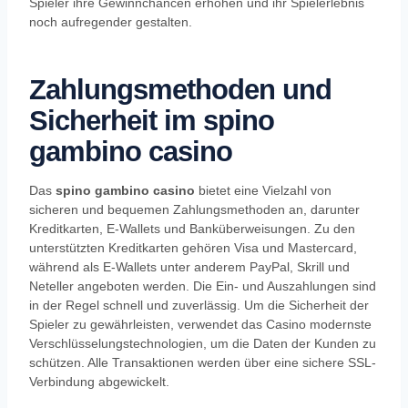
Spieler ihre Gewinnchancen erhöhen und ihr Spielerlebnis
noch aufregender gestalten.
Zahlungsmethoden und
Sicherheit im spino
gambino casino
Das
spino gambino casino
bietet eine Vielzahl von
sicheren und bequemen Zahlungsmethoden an, darunter
Kreditkarten, E-Wallets und Banküberweisungen. Zu den
unterstützten Kreditkarten gehören Visa und Mastercard,
während als E-Wallets unter anderem PayPal, Skrill und
Neteller angeboten werden. Die Ein- und Auszahlungen sind
in der Regel schnell und zuverlässig. Um die Sicherheit der
Spieler zu gewährleisten, verwendet das Casino modernste
Verschlüsselungstechnologien, um die Daten der Kunden zu
schützen. Alle Transaktionen werden über eine sichere SSL-
Verbindung abgewickelt.