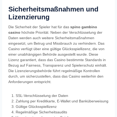
Sicherheitsmaßnahmen und
Lizenzierung
Die Sicherheit der Spieler hat für das
spino gambino
casino
höchste Priorität. Neben der Verschlüsselung der
Daten werden auch weitere Sicherheitsmaßnahmen
eingesetzt, um Betrug und Missbrauch zu verhindern. Das
Casino verfügt über eine gültige Glücksspiellizenz, die von
einer unabhängigen Behörde ausgestellt wurde. Diese
Lizenz garantiert, dass das Casino bestimmte Standards in
Bezug auf Fairness, Transparenz und Spielerschutz einhält.
Die Lizenzierungsbehörde führt regelmäßige Kontrollen
durch, um sicherzustellen, dass das Casino weiterhin den
Anforderungen entspricht.
SSL-Verschlüsselung der Daten
Zahlung per Kreditkarte, E-Wallet und Banküberweisung
Gültige Glücksspiellizenz
Regelmäßige Sicherheitsaudits