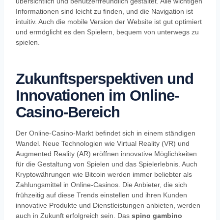
übersichtlich und benutzerfreundlich gestaltet. Alle wichtigen
Informationen sind leicht zu finden, und die Navigation ist
intuitiv. Auch die mobile Version der Website ist gut optimiert
und ermöglicht es den Spielern, bequem von unterwegs zu
spielen.
Zukunftsperspektiven und
Innovationen im Online-
Casino-Bereich
Der Online-Casino-Markt befindet sich in einem ständigen
Wandel. Neue Technologien wie Virtual Reality (VR) und
Augmented Reality (AR) eröffnen innovative Möglichkeiten
für die Gestaltung von Spielen und das Spielerlebnis. Auch
Kryptowährungen wie Bitcoin werden immer beliebter als
Zahlungsmittel in Online-Casinos. Die Anbieter, die sich
frühzeitig auf diese Trends einstellen und ihren Kunden
innovative Produkte und Dienstleistungen anbieten, werden
auch in Zukunft erfolgreich sein. Das
spino gambino