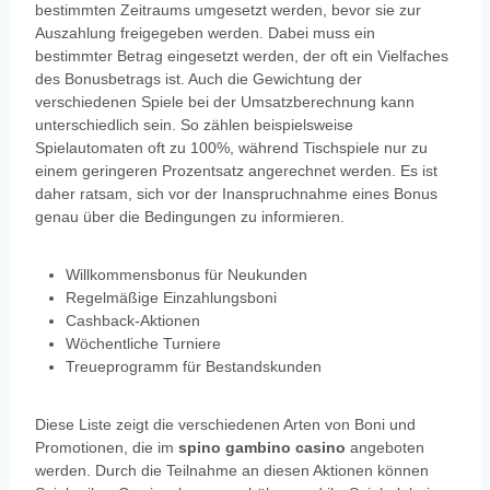
bestimmten Zeitraums umgesetzt werden, bevor sie zur
Auszahlung freigegeben werden. Dabei muss ein
bestimmter Betrag eingesetzt werden, der oft ein Vielfaches
des Bonusbetrags ist. Auch die Gewichtung der
verschiedenen Spiele bei der Umsatzberechnung kann
unterschiedlich sein. So zählen beispielsweise
Spielautomaten oft zu 100%, während Tischspiele nur zu
einem geringeren Prozentsatz angerechnet werden. Es ist
daher ratsam, sich vor der Inanspruchnahme eines Bonus
genau über die Bedingungen zu informieren.
Willkommensbonus für Neukunden
Regelmäßige Einzahlungsboni
Cashback-Aktionen
Wöchentliche Turniere
Treueprogramm für Bestandskunden
Diese Liste zeigt die verschiedenen Arten von Boni und
Promotionen, die im
spino gambino casino
angeboten
werden. Durch die Teilnahme an diesen Aktionen können