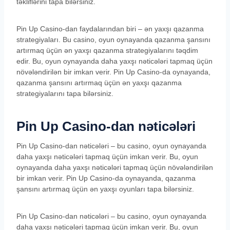
təkliflərini tapa bilərsiniz.
Pin Up Casino-dan faydalarından biri – ən yaxşı qazanma
strategiyaları. Bu casino, oyun oynayanda qazanma şansını
artırmaq üçün ən yaxşı qazanma strategiyalarını təqdim
edir. Bu, oyun oynayanda daha yaxşı nəticələri tapmaq üçün
növələndirilən bir imkan verir. Pin Up Casino-da oynayanda,
qazanma şansını artırmaq üçün ən yaxşı qazanma
strategiyalarını tapa bilərsiniz.
Pin Up Casino-dan nəticələri
Pin Up Casino-dan nəticələri – bu casino, oyun oynayanda
daha yaxşı nəticələri tapmaq üçün imkan verir. Bu, oyun
oynayanda daha yaxşı nəticələri tapmaq üçün növələndirilən
bir imkan verir. Pin Up Casino-da oynayanda, qazanma
şansını artırmaq üçün ən yaxşı oyunları tapa bilərsiniz.
Pin Up Casino-dan nəticələri – bu casino, oyun oynayanda
daha yaxşı nəticələri tapmaq üçün imkan verir. Bu, oyun