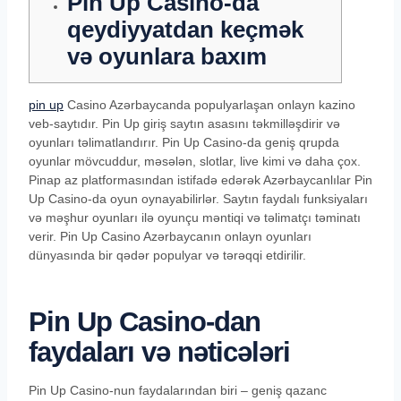
Pin Up Casino-da
qeydiyyatdan keçmək
və oyunlara baxım
pin up
Casino Azərbaycanda populyarlaşan onlayn kazino
veb-saytıdır. Pin Up giriş saytın asasını təkmilləşdirir və
oyunları təlimatlandırır. Pin Up Casino-da geniş qrupda
oyunlar mövcuddur, məsələn, slotlar, live kimi və daha çox.
Pinap az platformasından istifadə edərək Azərbaycanlılar Pin
Up Casino-da oyun oynayabilirlər. Saytın faydalı funksiyaları
və məşhur oyunları ilə oyunçu məntiqi və təlimatçı təminatı
verir. Pin Up Casino Azərbaycanın onlayn oyunları
dünyasında bir qədər populyar və tərəqqi etdirilir.
Pin Up Casino-dan
faydaları və nəticələri
Pin Up Casino-nun faydalarından biri – geniş qazanc