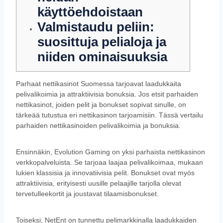
käyttöehdoistaan
Valmistaudu peliin:
suosittuja pelialoja ja
niiden ominaisuuksia
Parhaat nettikasinot Suomessa tarjoavat laadukkaita
pelivalikoimia ja attraktiivisia bonuksia. Jos etsit parhaiden
nettikasinot, joiden pelit ja bonukset sopivat sinulle, on
tärkeää tutustua eri nettikasinon tarjoamisiin. Tässä vertailu
parhaiden nettikasinoiden pelivalikoimia ja bonuksia.
Ensinnäkin, Evolution Gaming on yksi parhaista nettikasinon
verkkopalveluista. Se tarjoaa laajaa pelivalikoimaa, mukaan
lukien klassisia ja innovatiivisia pelit. Bonukset ovat myös
attraktiivisia, erityisesti uusille pelaajille tarjolla olevat
tervetulleekortit ja joustavat tilaamisbonukset.
Toiseksi, NetEnt on tunnettu pelimarkkinalla laadukkaiden