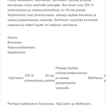
Paras nettikasino Suomessa, BetHaven, tarjoaa erityisiä
bonukseja myös vanhoille pelaajille. Bonukset ovat 200 %
yhdenpitoisia ja maksuvaihtoehtoja on 50:sta pelistä.
Käyttöehdot ovat yksinkertaisia: pelaaja täyttää bonukset ja
vastaa pelaamisesta vastuulla. BetHaven myöntää bonukset
nopeasti ja niiden käyttö on helposti valvottava.
Kasino
Bonukset
Maksuvaihtoehdot
Käyttöehdot
Pelaaja täyttää
rekisteröintiprosessin
100 %
30:sta
2
VipCasino
ja vastaa
BetHaven
yhdenpitoisia
pelistä
y
pelaamisesta
vastuulla
Parhaat nettikasinot Suomessa, VipCasino ja BetHaven,