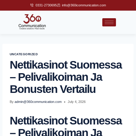
0331-2730695
info@360icommunication.com
UNCATEGORIZED
Nettikasinot Suomessa
– Pelivalikoiman Ja
Bonusten Vertailu
By
admin@360communication.com
July 4, 2026
Nettikasinot Suomessa
– Pelivalikoiman Ja