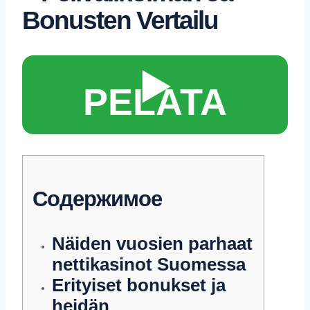
Bonusten Vertailu
▶️
PELATA
Содержимое
Näiden vuosien parhaat
nettikasinot Suomessa
Erityiset bonukset ja
heidän