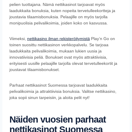
pelien tuottajana. Nämä nettikasinot tarjoavat myös
laadukkaita bonuksia, kuten nopeita tervetulleekortteja ja
joustavia tilaamisbonuksia. Pelaajille on myös tarjolla
monipuolisia pelivalikoimia, joiden koko on kasvussa.
Viimeksi,
nettikasino ilman rekisteröitymistä
Play’n Go on
toinen suosittu nettikasinon verkkopalvelu. Se tarjoaa
laadukkaita pelivalikoimia, mukaan lukien uusia ja
innovatiivisia peliä. Bonukset ovat myös attraktiivisia,
erityisesti uusille pelaajille tarjolla olevat tervetulleekortit ja
joustavat tilaamisbonukset.
Parhaat nettikasinot Suomessa tarjoavat laadukkaita
pelivalikoimia ja attraktiivisia bonuksia. Valitse nettikasino,
joka sopii sinun tarpeisiin, ja aloita pelit nyt!
Näiden vuosien parhaat
nettikasinot Suomessa