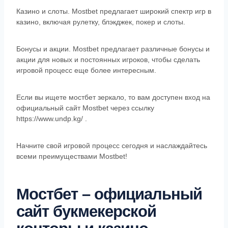
Казино и слоты. Mostbet предлагает широкий спектр игр в
казино, включая рулетку, блэкджек, покер и слоты.
Бонусы и акции. Mostbet предлагает различные бонусы и
акции для новых и постоянных игроков, чтобы сделать
игровой процесс еще более интересным.
Если вы ищете мостбет зеркало, то вам доступен вход на
официальный сайт Mostbet через ссылку
https://www.undp.kg/ .
Начните свой игровой процесс сегодня и наслаждайтесь
всеми преимуществами Mostbet!
Мостбет – официальный
сайт букмекерской