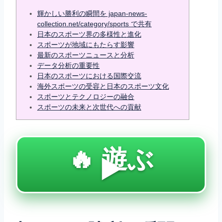
輝かしい勝利の瞬間を japan-news-
collection.net/category/sports で共有
日本のスポーツ界の多様性と進化
スポーツが地域にもたらす影響
最新のスポーツニュースと分析
データ分析の重要性
日本のスポーツにおける国際交流
海外スポーツの受容と日本のスポーツ文化
スポーツとテクノロジーの融合
スポーツの未来と次世代への貢献
🔥 遊ぶ
▶️