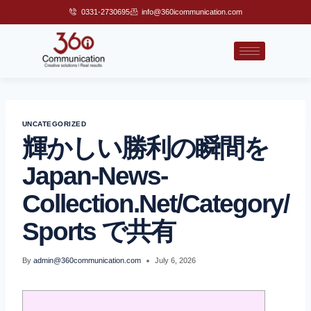
0331-2730695
info@360icommunication.com
UNCATEGORIZED
輝かしい勝利の瞬間を
Japan-News-
Collection.net/category/
Sports で共有
By
admin@360communication.com
July 6, 2026