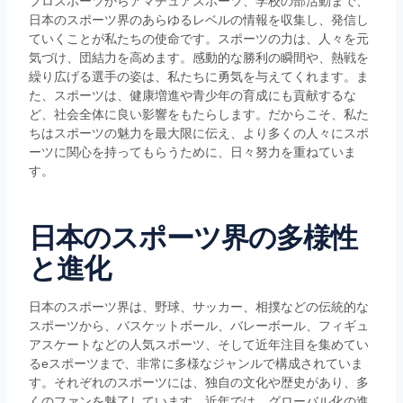
プロスポーツからアマチュアスポーツ、学校の部活動まで、
日本のスポーツ界のあらゆるレベルの情報を収集し、発信し
ていくことが私たちの使命です。スポーツの力は、人々を元
気づけ、団結力を高めます。感動的な勝利の瞬間や、熱戦を
繰り広げる選手の姿は、私たちに勇気を与えてくれます。ま
た、スポーツは、健康増進や青少年の育成にも貢献するな
ど、社会全体に良い影響をもたらします。だからこそ、私た
ちはスポーツの魅力を最大限に伝え、より多くの人々にスポ
ーツに関心を持ってもらうために、日々努力を重ねていま
す。
日本のスポーツ界の多様性
と進化
日本のスポーツ界は、野球、サッカー、相撲などの伝統的な
スポーツから、バスケットボール、バレーボール、フィギュ
アスケートなどの人気スポーツ、そして近年注目を集めてい
るeスポーツまで、非常に多様なジャンルで構成されていま
す。それぞれのスポーツには、独自の文化や歴史があり、多
くのファンを魅了しています。近年では、グローバル化の進