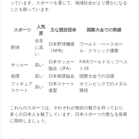
っています。スポーツを通じて、地域社会がより豊かになる
ことを願っています。
人気
スポーツ
主な競技団体
国際大会での実績
度
非常
日本野球機構
ワールド・ベースボー
野球
に高
（NPB）
ル・クラシック優勝
い
日本サッカー
FIFAワールドカップベス
サッカー
高い
協会（JFA）
ト16
相撲
高い
日本相撲協会
国際大会での活躍
フィギュア
日本スケート
オリンピックでのメダル
高い
スケート
連盟
獲得
これらのスポーツは、それぞれが独自の魅力を持っており、
多くの日本人を魅了しています。日本スポーツの更なる発展
に期待しましょう。