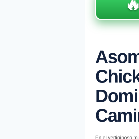

Asom
Chic
Domi
Camin
En el vertiginoso m