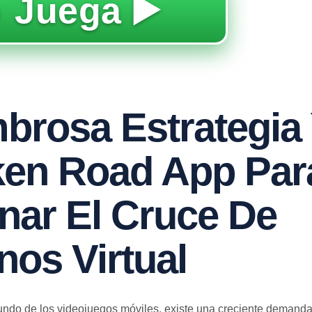
 Juega ▶️
brosa Estrategia
ken Road App Par
nar El Cruce De
os Virtual
undo de los videojuegos móviles, existe una creciente demand