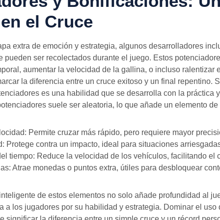
dores y Bonificaciones: U
en el Cruce
pa extra de emoción y estrategia, algunos desarrolladores inc
e pueden ser recolectados durante el juego. Estos potenciador
poral, aumentar la velocidad de la gallina, o incluso ralentizar e
rcar la diferencia entre un cruce exitoso y un final repentino.
enciadores es una habilidad que se desarrolla con la práctica y
potenciadores suele ser aleatoria, lo que añade un elemento de 
ocidad: Permite cruzar más rápido, pero requiere mayor precisi
d: Protege contra un impacto, ideal para situaciones arriesgadas
el tiempo: Reduce la velocidad de los vehículos, facilitando el 
s: Atrae monedas o puntos extra, útiles para desbloquear cont
nteligente de estos elementos no solo añade profundidad al ju
a los jugadores por su habilidad y estrategia. Dominar el uso 
significar la diferencia entre un simple cruce y un récord pers