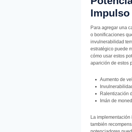
Potencia
Impulso 
Para agregar una ca
o bonificaciones qu
invulnerabilidad tem
estratégico puede ma
cómo usar estos pot
aparición de estos 
Aumento de vel
Invulnerabilida
Ralentización d
Imán de moneda
La implementación i
también recompensa 
potenciadores puede 