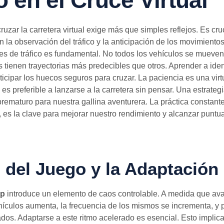
o en el Cruce Virtual
ruzar la carretera virtual exige más que simples reflejos. Es cru
 la observación del tráfico y la anticipación de los movimientos
es de tráfico es fundamental. No todos los vehículos se mueve
 tienen trayectorias más predecibles que otros. Aprender a ident
icipar los huecos seguros para cruzar. La paciencia es una virt
 preferible a lanzarse a la carretera sin pensar. Una estrateg
l prematuro para nuestra gallina aventurera. La práctica constan
, es la clave para mejorar nuestro rendimiento y alcanzar punt
 del Juego y la Adaptación
pp
introduce un elemento de caos controlable. A medida que av
hículos aumenta, la frecuencia de los mismos se incrementa, y
dos. Adaptarse a este ritmo acelerado es esencial. Esto implica