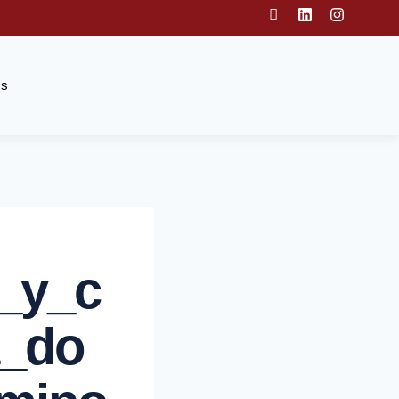
Us
_y_c
a_do