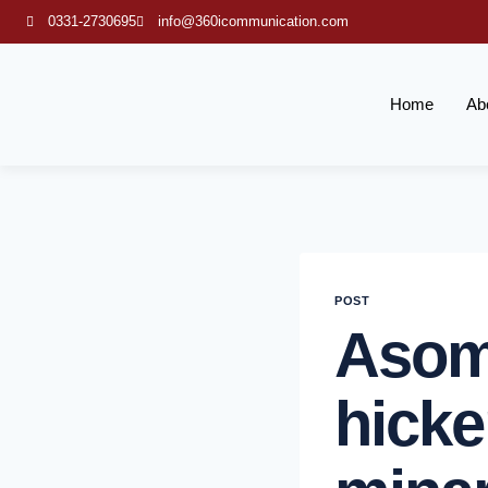
0331-2730695
info@360icommunication.com
Home
Ab
POST
Asom
Hick