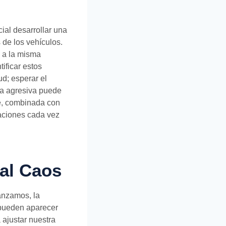
cial desarrollar una
 de los vehículos.
n a la misma
ificar estos
ud; esperar el
ia agresiva puede
te, combinada con
uaciones cada vez
 al Caos
anzamos, la
 pueden aparecer
 ajustar nuestra