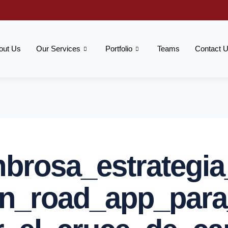
out Us
Our Services
Portfolio
Teams
Contact 
brosa_estrategia
en_road_app_par