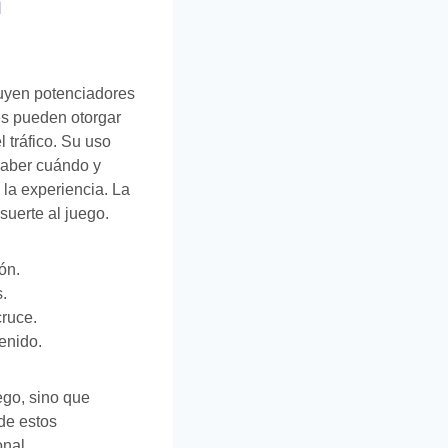
n
luyen potenciadores
es pueden otorgar
l tráfico. Su uso
 Saber cuándo y
 la experiencia. La
suerte al juego.
ón.
.
cruce.
enido.
ego, sino que
de estos
onal.