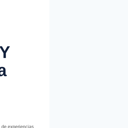
 Y
a
a de experiencias