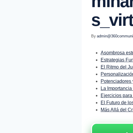
Mina
S_vir
By
admin@360communic
Asombrosa estr
Estrategias Fun
El Ritmo del J
Personalizació
Potenciadores 
La Importancia 
Ejercicios para
El Futuro de l
Más Allá del C