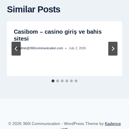
Similar Posts
Casibom – casino giriş ve bahis
sitesi
By
admin@360communication.com
July 2, 2026
© 2026 360i Communication - WordPress Theme by
Kadence