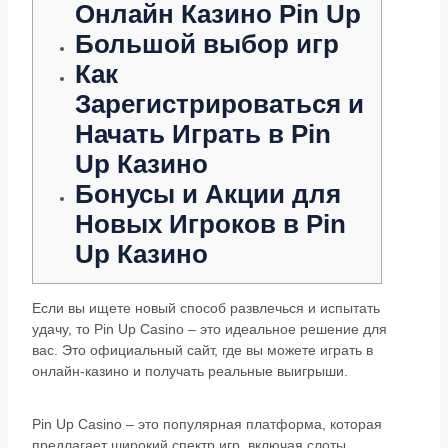
Онлайн Казино Pin Up
Большой выбор игр
Как
Зарегистрироваться и
Начать Играть в Pin
Up Казино
Бонусы и Акции для
Новых Игроков в Pin
Up Казино
Если вы ищете новый способ развлечься и испытать
удачу, то Pin Up Casino – это идеальное решение для
вас. Это официальный сайт, где вы можете играть в
онлайн-казино и получать реальные выигрыши.
Pin Up Casino – это популярная платформа, которая
предлагает широкий спектр игр, включая слоты,