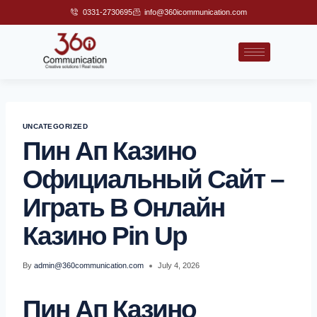
0331-2730695
info@360icommunication.com
UNCATEGORIZED
Пин Ап Казино
Официальный Сайт –
Играть В Онлайн
Казино Pin Up
By
admin@360communication.com
July 4, 2026
Пин Ап Казино